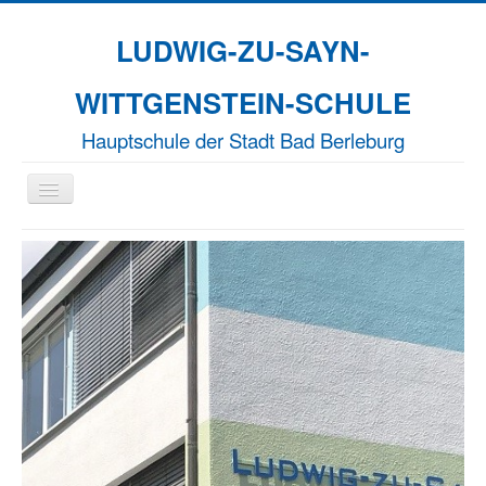
LUDWIG-ZU-SAYN-
WITTGENSTEIN-SCHULE
Hauptschule der Stadt Bad Berleburg
Navigation
an/aus
Aktuelles
Unsere Schule
Naturparkschule
Erasmus+
EFFORT-A
Termine
Kontakt