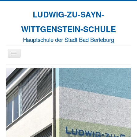
LUDWIG-ZU-SAYN-
WITTGENSTEIN-SCHULE
Hauptschule der Stadt Bad Berleburg
Navigation
an/aus
Aktuelles
Unsere Schule
Naturparkschule
Erasmus+
EFFORT-A
Termine
Kontakt