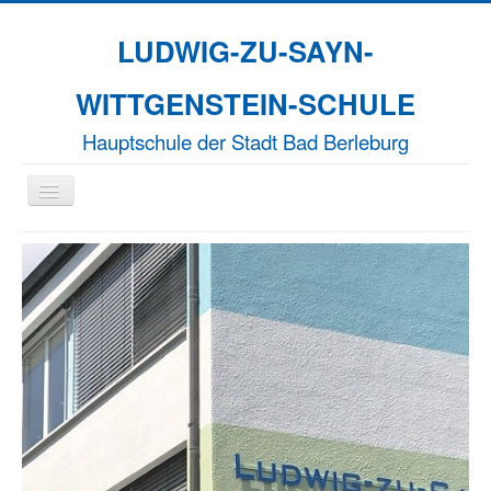
LUDWIG-ZU-SAYN-
WITTGENSTEIN-SCHULE
Hauptschule der Stadt Bad Berleburg
Navigation
an/aus
Aktuelles
Unsere Schule
Naturparkschule
Erasmus+
EFFORT-A
Termine
Kontakt