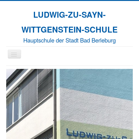
LUDWIG-ZU-SAYN-
WITTGENSTEIN-SCHULE
Hauptschule der Stadt Bad Berleburg
Navigation
an/aus
Aktuelles
Unsere Schule
Naturparkschule
Erasmus+
EFFORT-A
Termine
Kontakt