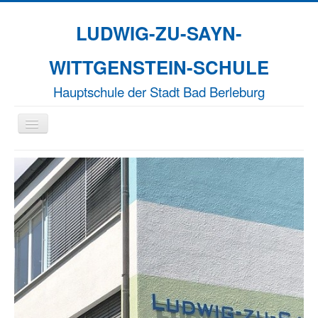
LUDWIG-ZU-SAYN-
WITTGENSTEIN-SCHULE
Hauptschule der Stadt Bad Berleburg
Navigation
an/aus
Aktuelles
Unsere Schule
Naturparkschule
Erasmus+
EFFORT-A
Termine
Kontakt