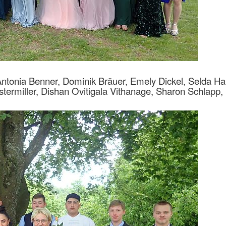
Antonia Benner, Dominik Bräuer, Emely Dickel, Selda H
ermiller, Dishan Ovitigala Vithanage, Sharon Schlapp,