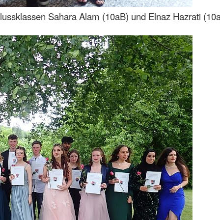
ussklassen Sahara Alam (10aB) und Elnaz Hazrati (10aB